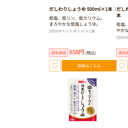
だしわりしょうゆ 500ｍl×1本
だしわ
本
低塩、低リン、低カリウム。
まろやかな低塩しょうゆ。
低塩
やか
500mlペットボトル×1本
500
658円
(税込)
通常価格
通常
詳細はこちら