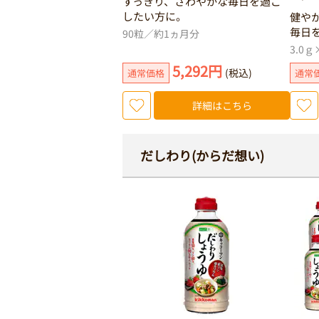
すっきり、さわやかな毎日を過ご
したい方に。
健や
毎日
90粒／約1ヵ月分
3.0ｇ
5,292円
(税込)
通常価格
通常
詳細はこちら
だしわり(からだ想い)