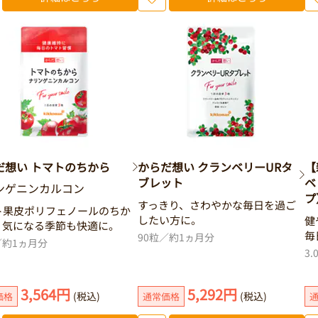
だ想い トマトのちから
からだ想い クランベリーURタ
【
ブレット
ベ
ンゲニンカルコン
プ
すっきり、さわやかな毎日を過ご
ト果皮ポリフェノールのちか
したい方に。
健
、気になる季節も快適に。
毎
90粒／約1ヵ月分
／約1ヵ月分
3
3,564円
5,292円
(税込)
(税込)
価格
通常価格