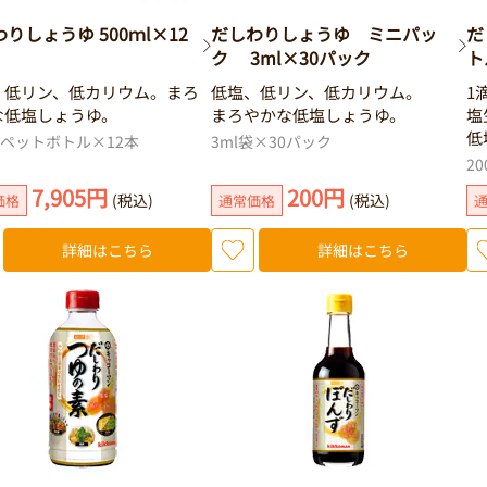
りしょうゆ 500ｍl×12
だしわりしょうゆ ミニパッ
だ
ク 3ml×30パック
ト
、低リン、低カリウム。まろ
低塩、低リン、低カリウム。
1
な低塩しょうゆ。
まろやかな低塩しょうゆ。
塩
低
mlペットボトル×12本
3ml袋×30パック
2
7,905円
200円
(税込)
(税込)
価格
通常価格
詳細はこちら
詳細はこちら