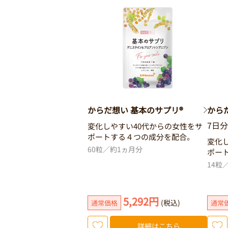
からだ想い 基本のサプリ®
から
7日分
変化しやすい40代からの女性をサ
ポートする４つの成分を配合。
変化
60粒／約1ヵ月分
ポー
14粒
5,292円
(税込)
通常価格
通常
詳細はこちら