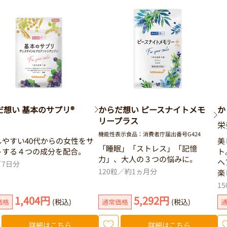
だ想い 基本のサプリ®
からだ想い ピースナイトメモ
か
リープラス
栄
機能性表示食品：消費者庁届出番号G424
しやすい40代からの女性をサ
美
「睡眠」「ストレス」「記憶
トする４つの成分を配合。
ト
力」、大人の３つの悩みに。
ヘ
／7日分
120粒／約1ヵ月分
楽
1
1,404円
5,292円
(税込)
(税込)
価格
通常価格
詳細はこちら
詳細はこちら