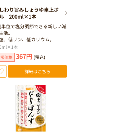
しわり旨みしょうゆ卓上ボ
ル 200ml×1本
滴単位で塩分調節できる新しい減
生活。
塩、低リン、低カリウム。
00ml×1本
367円
(税込)
通常価格
詳細はこちら