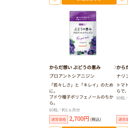
からだ想い ぶどうの恵み
から
プロアントシアニジン
ナリ
「若々しさ」と「キレイ」のため
トマ
に。
らで
ブドウ種子ポリフェノールのちか
90粒
ら。
60粒／約1ヵ月分
2,700円
(税込)
通常価格
通常