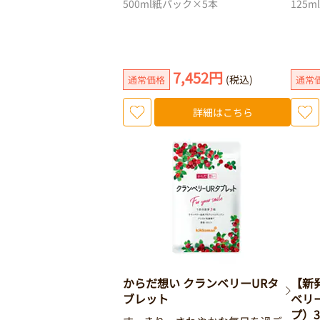
500ml紙パック×5本
125m
7,452円
(税込)
通常価格
通常
詳細はこちら
からだ想い クランベリーURタ
【新
ブレット
ベリ
プ）3