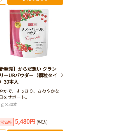
新発売】からだ想い クラン
リーURパウダー（顆粒タイ
）30本入
やかで、すっきり、さわやかな
日をサポート。
.0ｇ×30本
5,480円
(税込)
通常価格