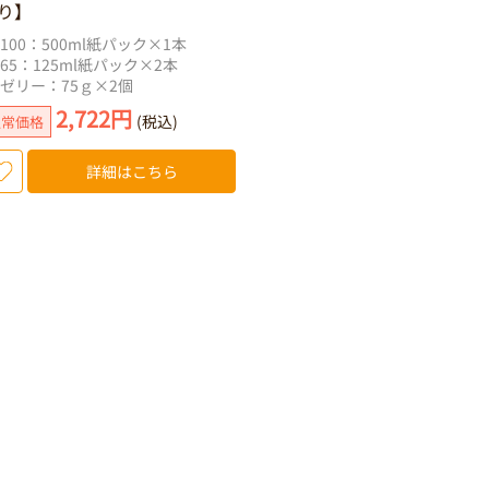
り】
R100：500ml紙パック×1本
R65：125ml紙パック×2本
Rゼリー：75ｇ×2個
2,722円
(税込)
通常価格
詳細はこちら