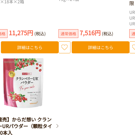
l×18本×2箱
限
U
U
U
11,275円
7,516円
(税込)
(税込)
価格
通常価格
詳細はこちら
詳細はこちら
発売】からだ想い クラン
ーURパウダー（顆粒タイ
0本入