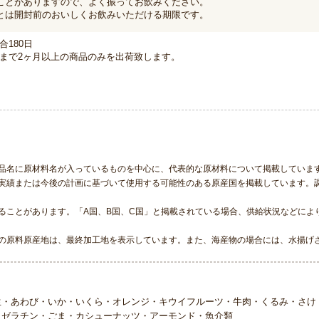
ことがありますので、よく振ってお飲みください。
とは開封前のおいしくお飲みいただける期限です。
合180日
まで2ヶ月以上の商品のみを出荷致します。
品名に原材料名が入っているものを中心に、代表的な原材料について掲載していま
実績または今後の計画に基づいて使用する可能性のある原産国を掲載しています。
ることがあります。「A国、B国、C国」と掲載されている場合、供給状況などによ
の原料原産地は、最終加工地を表示しています。また、海産物の場合には、水揚げ
生・あわび・いか・いくら・オレンジ・キウイフルーツ・牛肉・くるみ・さけ
・ゼラチン・ごま・カシューナッツ・アーモンド・魚介類