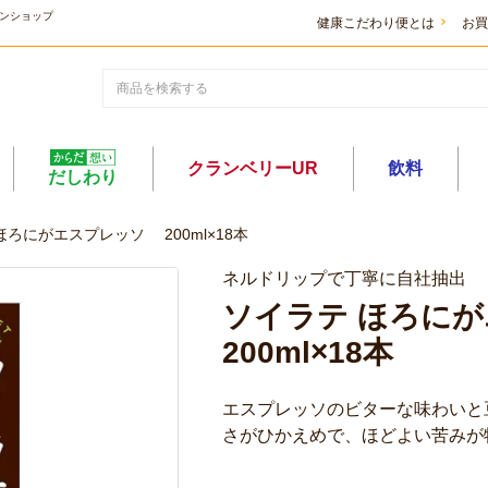
ンショップ
健康こだわり便とは
お買
クランベリーUR
飲料
だしわり
ほろにがエスプレッソ 200ml×18本
ネルドリップで丁寧に自社抽出
ソイラテ ほろに
200ml×18本
エスプレッソのビターな味わいと
さがひかえめで、ほどよい苦みが