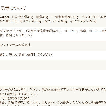
ー表示について
4kcal、たんぱく質4.3g、脂質4.3g、ー 飽和脂肪酸0.61g、コレステロール0
塩相当量0.31g、カリウム281mg、カフェイン69mg、イソフラボン25mg
ダ又はアメリカ）（分別生産流通管理済み）、コーヒー、赤糖、コーヒーエ
曹、糊料（カラギナン）
ンソイフーズ株式会社
避け、涼しい場所に保存してください
ルギーの方はお控えください。他の大豆食品でアレルギー症状が出ない方で
らの試飲をおすすめします。
すぐにお飲みください。
場合、常温で保存ができます。よりおいしくお飲みいただくために冷蔵保存