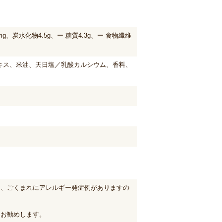
mg、炭水化物4.5g、ー 糖質4.3g、ー 食物繊維
キス、米油、天日塩／乳酸カルシウム、香料、
も、ごくまれにアレルギー発症例がありますの
をお勧めします。