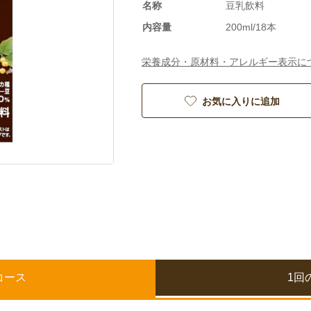
名称
豆乳飲料
内容量
200ml/18本
栄養成分・原材料・アレルギー表示に
お気に入りに追加
コース
1回