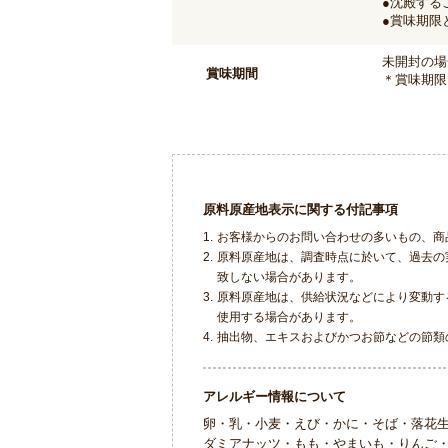
●沈殿する
●賞味期限
未開封の場
賞味期間
＊賞味期限
原料原産地表示に関する付記事項
1.
お客様からのお問い合わせの多いもの、商
2.
原料原産地は、調査時点に於いて、過去の
致しない場合があります。
3.
原料原産地は、供給状況などにより変動す
使用する場合があります。
4.
抽出物、エキスおよびかつお節などの節類
アレルギー情報について
卵・乳・小麦・えび・かに・そば・落花
ダミアナッツ・もも・やまいも・りんご