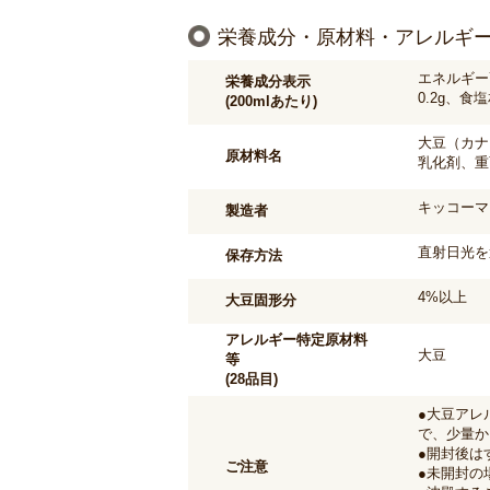
栄養成分・原材料・アレルギ
エネルギー7
栄養成分表示
0.2g、食
(200mlあたり)
大豆（カナ
原材料名
乳化剤、重
キッコーマ
製造者
直射日光を
保存方法
4%以上
大豆固形分
アレルギー特定原材料
大豆
等
(28品目)
●大豆アレ
で、少量か
●開封後は
ご注意
●未開封の