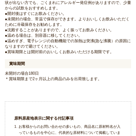
状が出ない方でも、ごくまれにアレルギー発症例がありますので、少量
からの試飲をおすすめします。
●開封後はすぐにお飲みください。
●未開封の場合、常温で保存ができます。よりおいしくお飲みいただく
ために冷蔵保存をお勧めします。
●沈殿することがありますので、よく振ってお飲みください。
●温める場合は、別容器に移してください。
●温めすぎ、電子レンジの自動機能での加熱は突沸(急な沸騰）の原因に
なりますので避けてください。
●賞味期限とは開封前のおいしくお飲みいただける期限です。
賞味期間
未開封の場合180日
＊賞味期限まで2ヶ月以上の商品のみを出荷致します。
原料原産地表示に関する付記事項
1.
お客様からのお問い合わせの多いもの、商品名に原材料名が入
っているものを中心に、代表的な原材料について掲載していま