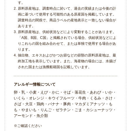
す。
2.
原料原産地は、調査時点に於いて、過去の実績または今後の計
画に基づいて使用する可能性のある原産国を掲載しています。
調査時点の関係で、商品ラベルの産地表示と一致しない場合が
あります。
3.
原料原産地は、供給状況などにより変動することがあります。
「A国、B国、C国」と掲載されている場合、供給状況などによ
りこれらの国を組み合わせて、または単独で使用する場合があ
ります。
4.
抽出物、エキスおよびかつお節などの節類の原料原産地は、最
終加工地を表示しています。また、海産物の場合には、水揚げ
された国または漁獲船籍国を記載しています。
アレルギー情報について
卵・乳・小麦・えび・かに・そば・落花生・あわび・いか・
いくら・オレンジ・キウイフルーツ・牛肉・くるみ・さけ・
さば・大豆・鶏肉・バナナ・豚肉・マカダミアナッツ・も
も・やまいも・りんご・ゼラチン・ごま・カシューナッツ・
アーモンド・魚介類
※ご確認ください