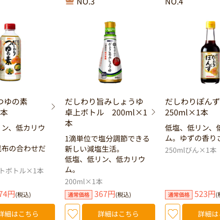
NO.3
NO.4
つゆの素
だしわり旨みしょうゆ
だしわりぽん
1本
卓上ボトル 200ml×1
250ml×1本
本
リン、低カリウ
低塩、低リン、
ム。ゆずの香り
1滴単位で塩分調節できる
昆布の合わせだ
新しい減塩生活。
250mlびん×1本
低塩、低リン、低カリウ
ム。
ットボトル×1本
200ml×1本
74円
367円
523円
(税込)
(税込)
(
通常価格
通常価格
詳細はこちら
詳細はこちら
詳細は