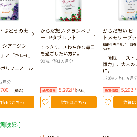
い ぶどうの恵
からだ想い クランベリ
からだ想い ピ
ーURタブレット
トメモリープラ
トシアニジン
機能性表示食品：消費
すっきり、さわやかな毎日
G424
を過ごしたい方に。
さ」と「キレイ」
「睡眠」「スト
90粒／約1ヵ月分
。
憶力」、大人の
子ポリフェノール
に。
。
120粒／約1ヵ月
ヵ月分
,700円
5,292円
5,292
(税込)
(税込)
通常価格
通常価格
詳細はこちら
詳細はこちら
詳細は
調味料）