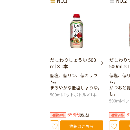
NO.1
NO.2
だしわりしょうゆ 500
だしわり
ｍl×1本
500ml×
低塩、低リン、低カリウ
低塩、低
ム。
ム。
まろやかな低塩しょうゆ。
かつおと
し。
500mlペットボトル×1本
500mlペ
658円
8
(税込)
通常価格
通常価格
詳細はこちら