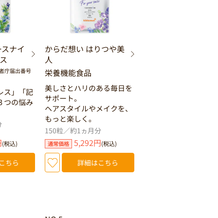
ースナイ
からだ想い はりつや美
ス
人
者庁届出番号
栄養機能食品
美しさとハリのある毎日を
レス」「記
サポート。
３つの悩み
ヘアスタイルやメイクを、
もっと楽しく。
分
150粒／約1ヵ月分
円
5,292円
(税込)
(税込)
通常価格
こちら
詳細はこちら