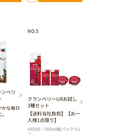
NO.5
ランベリ
ト
クランベリーURお試し
3種セット
やかな毎日
【送料当社負担】【お一
に。
人様1点限り】
UR100：500ml紙パック×1