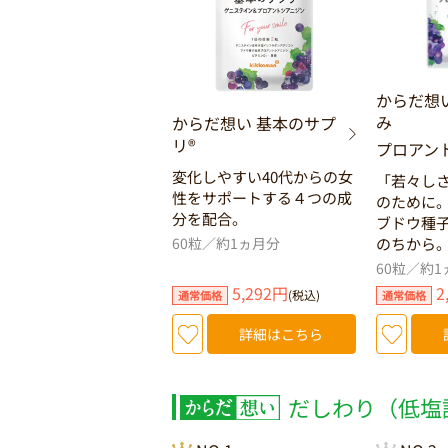
からだ想
み
からだ想い 基本のサプ
リ®
プロアン
変化しやすい40代からの女
「若々し
性をサポートする４つの成
のために
分を配合。
ブドウ種
60粒／約1ヵ月分
のちから
60粒／約1
5,292円
2
(税込)
通常価格
通常価格
詳細はこちら
だしわり（低塩