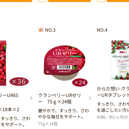
NO.3
NO.4
からだ想い ク
ーURタブレッ
リーUR65
クランベリーURゼリ
ー 75ｇ×24個
すっきり、さわ
18本×2
を過ごしたい方
健やかで、すっきり、さわ
やかな毎日をサポート。
90粒／約1ヵ月分
、すっきり、さわ
75g×24個
日をサポート。