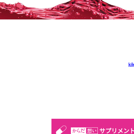
k
サプリメン