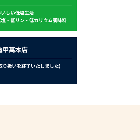
おいしい低塩生活
低塩・低リン・低カリウム
調味料
亀甲萬本店
(取り扱いを
終了いたしました)