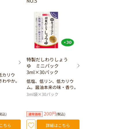
NO.5
ず
特製だしわりしょう
ゆ ミニパック
3ml×30パック
低カリウ
さわやか。
低塩、低リン、低カリウ
ム。醤油本来の味・香り。
3ml袋×30パック
200円
税込)
(税込)
通常価格
こちら
詳細はこちら