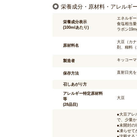
栄養成分・原材料・アレルギ
エネルギー3
栄養成分表示
食塩相当量0
(100mlあたり)
ラボン19m
大豆（カナ
原材料名
剤、糊料（
キッコーマ
製造者
直射日光を
保存方法
召しあがり方
アレルギー特定原材料
大豆
等
(28品目)
●大豆アレ
で、少量か
●未開封の
●凍らせて
●沈殿する