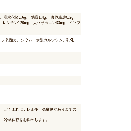
炭水化物1.6g、-糖質1.4g、-食物繊維0.2g、
mg、レシチン126mg、大豆サポニン30mg、イソフ
ル／乳酸カルシウム、炭酸カルシウム、乳化
も、ごくまれにアレルギー発症例がありますの
めに冷蔵保存をお勧めします。
い。