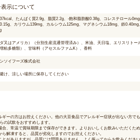
ー表示について
7kcal、たんぱく質2.9g、脂質2.2g、-飽和脂肪酸0.38g、コレステロール0mg、
.15g、カリウム139mg、カルシウム125mg、マグネシウム18mg、鉄0.40
g
ダ又はアメリカ）（分別生産流通管理済み）、米油、天日塩、エリスリトー
増粘多糖類）、甘味料（アセスルファムK）、香料
ンソイフーズ株式会社
避け、涼しい場所に保存してください
ルギーの方はお控えください。他の大豆食品でアレルギー症状が出ない方で
らの試飲をおすすめします。
場合、常温で賞味期限まで保存ができます。よりおいしくお飲みいただくた
から解凍すると、品質が劣化しますのでお控えください。
ことがありますが、品質には問題ありません。よく振ってからお飲みくださ