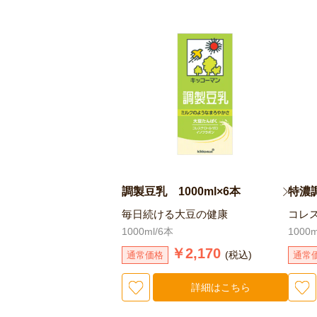
調製豆乳 1000ml×6本
特濃調
毎日続ける大豆の健康
コレ
1000ml/6本
1000m
￥2,170
(税込)
通常価格
通常
詳細はこちら