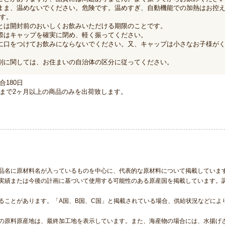
まま、温めないでください。危険です。温めすぎ、自動機能での加熱はお控え
す。
とは開封前のおいしくお飲みいただける期限のことです。
際はキャップを確実に閉め、軽く振ってください。
に口をつけてお飲みにならないでください。又、キャップは小さなお子様が
別に関しては、お住まいの自治体の区分に従ってください。
合180日
まで2ヶ月以上の商品のみを出荷致します。
品名に原材料名が入っているものを中心に、代表的な原材料について掲載していま
実績または今後の計画に基づいて使用する可能性のある原産国を掲載しています。
ることがあります。「A国、B国、C国」と掲載されている場合、供給状況などによ
の原料原産地は、最終加工地を表示しています。また、海産物の場合には、水揚げ