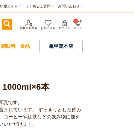
い物ガイド
よくあるご質問
お問い合わせ
0
新規会員登録
お気に入り
ログイン
カート
調味料・食品
亀甲萬本店
000ml×6本
製豆乳です。
含まれています。 すっきりとした飲み
、コーヒーや紅茶などの飲み物に加え
いいただけます。