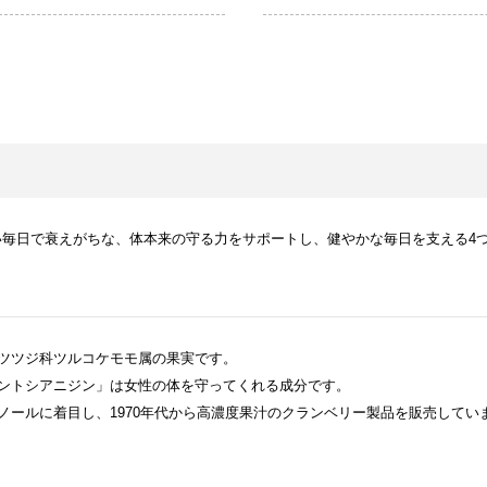
い毎日で衰えがちな、体本来の守る力をサポートし、健やかな毎日を支える4
ツツジ科ツルコケモモ属の果実です。
ントシアニジン」は女性の体を守ってくれる成分です。
ノールに着目し、1970年代から高濃度果汁のクランベリー製品を販売してい