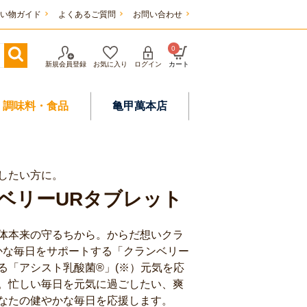
い物ガイド
よくあるご質問
お問い合わせ
0
新規会員登録
お気に入り
ログイン
カート
調味料・食品
亀甲萬本店
したい方に。
ベリーURタブレット
体本来の守るちから。からだ想いクラ
かな毎日をサポートする「クランベリー
る「アシスト乳酸菌®」(※）元気を応
。忙しい毎日を元気に過ごしたい、爽
なたの健やかな毎日を応援します。