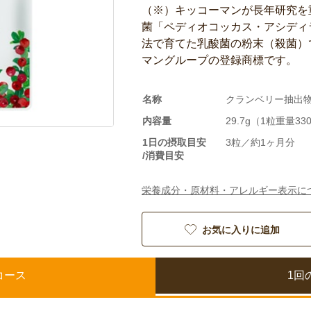
（※）キッコーマンが長年研究を
菌「ペディオコッカス・アシディラ
法で育てた乳酸菌の粉末（殺菌）
マングループの登録商標です。
名称
クランベリー抽出
内容量
29.7g（1粒重量33
1日の摂取目安
3粒／約1ヶ月分
/消費目安
栄養成分・原材料・アレルギー表示に
お気に入りに追加
コース
1回