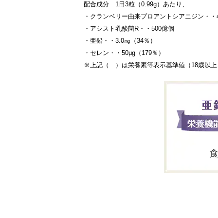
配合成分 1日3粒（0.99g）あたり、
・クランベリー由来プロアントシアニジン・・4
・アシスト乳酸菌R・・500億個
・亜鉛・・3.0㎎（34％）
・セレン・・50μg（179％）
※上記（ ）は栄養素等表示基準値（18歳以上、