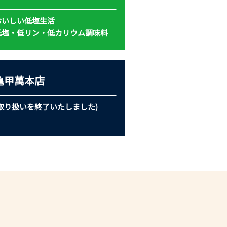
おいしい低塩生活
低塩・低リン・低カリウム
調味料
亀甲萬本店
(取り扱いを
終了いたしました)