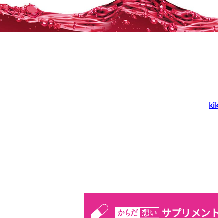
k
サプリメン