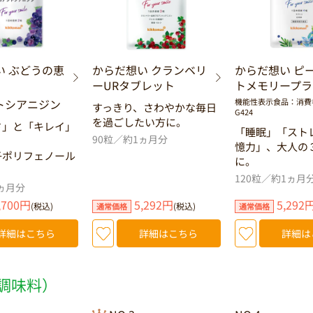
い ぶどうの恵
からだ想い クランベリ
からだ想い ピ
ーURタブレット
トメモリープラ
トシアニジン
機能性表示食品：消費
すっきり、さわやかな毎日
G424
を過ごしたい方に。
さ」と「キレイ」
「睡眠」「スト
90粒／約1ヵ月分
。
憶力」、大人の
子ポリフェノール
に。
。
120粒／約1ヵ月
ヵ月分
,700円
5,292円
5,292
(税込)
(税込)
通常価格
通常価格
詳細はこちら
詳細はこちら
詳細は
調味料）