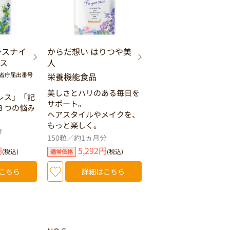
ースナイ
からだ想い はりつや美
ス
人
者庁届出番号
栄養機能食品
美しさとハリのある毎日を
レス」「記
サポート。
３つの悩み
ヘアスタイルやメイクを、
もっと楽しく。
分
150粒／約1ヵ月分
円
5,292円
(税込)
(税込)
通常価格
こちら
詳細はこちら