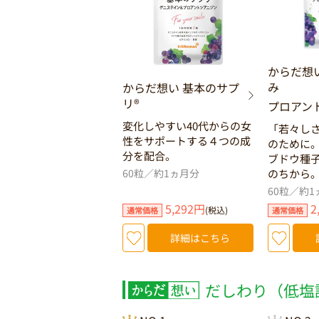
からだ想
み
からだ想い 基本のサプ
リ®
プロアン
変化しやすい40代からの女
「若々し
性をサポートする４つの成
のために
分を配合。
ブドウ種
60粒／約1ヵ月分
のちから
60粒／約1
5,292円
2
(税込)
通常価格
通常価格
詳細はこちら
だしわり（低塩