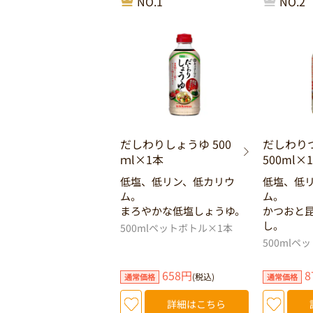
NO.1
NO.2
だしわりしょうゆ 500
だしわり
ｍl×1本
500ml×
低塩、低リン、低カリウ
低塩、低
ム。
ム。
まろやかな低塩しょうゆ。
かつおと
し。
500mlペットボトル×1本
500mlペ
658円
8
(税込)
通常価格
通常価格
詳細はこちら