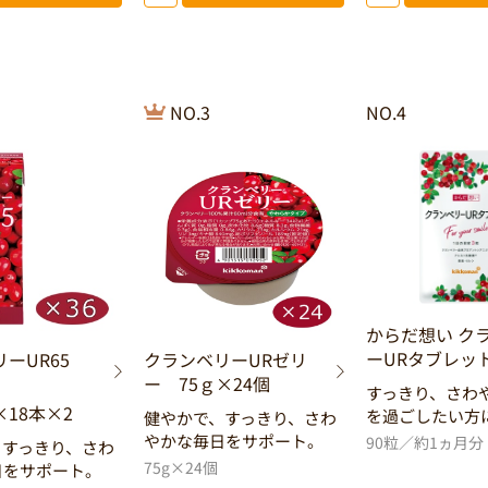
NO.3
NO.4
からだ想い ク
ーURタブレッ
リーUR65
クランベリーURゼリ
ー 75ｇ×24個
すっきり、さわ
18本×2
を過ごしたい方
健やかで、すっきり、さわ
やかな毎日をサポート。
90粒／約1ヵ月分
、すっきり、さわ
75g×24個
日をサポート。