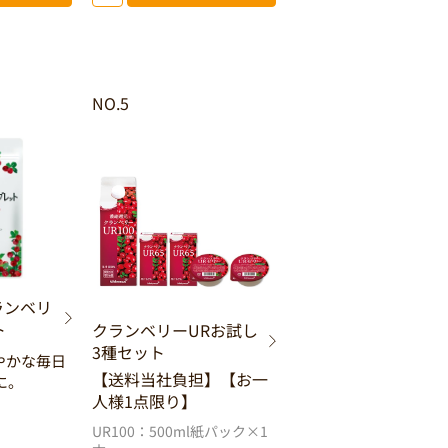
NO.5
ランベリ
ト
クランベリーURお試し
3種セット
やかな毎日
【送料当社負担】【お一
に。
人様1点限り】
UR100：500ml紙パック×1