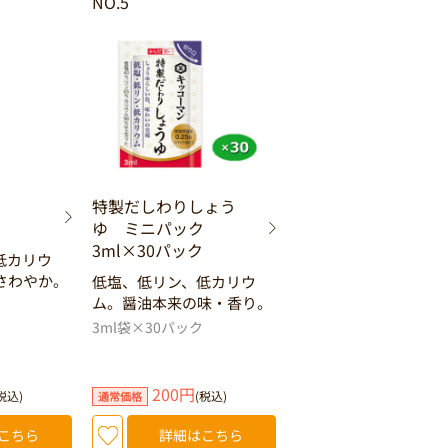
NO.5
ず
特製だしわりしょう
ゆ ミニパック
3ml×30パック
低カリウ
さわやか。
低塩、低リン、低カリウ
ム。醤油本来の味・香り。
3ml袋×30パック
200円
税込)
(税込)
通常価格
こちら
詳細はこちら