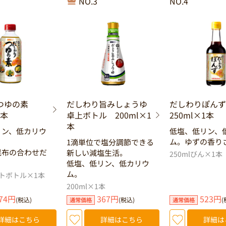
NO.3
NO.4
つゆの素
だしわり旨みしょうゆ
だしわりぽん
1本
卓上ボトル 200ml×1
250ml×1本
本
リン、低カリウ
低塩、低リン、
ム。ゆずの香り
1滴単位で塩分調節できる
昆布の合わせだ
新しい減塩生活。
250mlびん×1本
低塩、低リン、低カリウ
ム。
ットボトル×1本
200ml×1本
74円
367円
523円
(税込)
(税込)
(
通常価格
通常価格
詳細はこちら
詳細はこちら
詳細は