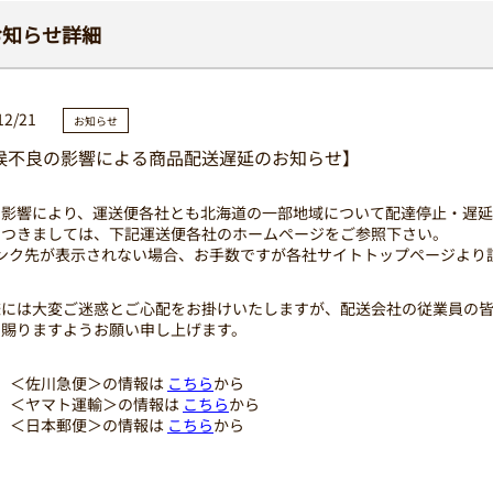
お知らせ詳細
12/21
お知らせ
候不良の影響による商品配送遅延のお知らせ】
の影響により、運送便各社とも北海道の一部地域について配達停止・遅延
につきましては、下記運送便各社のホームページをご参照下さい。
リンク先が表示されない場合、お手数ですが各社サイトトップページより
様には大変ご迷惑とご心配をお掛けいたしますが、配送会社の従業員の
を賜りますようお願い申し上げます。
＜佐川急便＞の情報は
こちら
から
＜ヤマト運輸＞の情報は
こちら
から
＜日本郵便＞の情報は
こちら
から